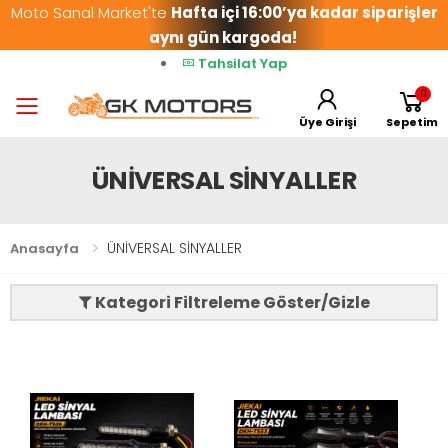
Moto Sanal Market'te
Hafta içi 16:00’ya kadar siparişler
aynı gün kargoda!
Tahsilat Yap
0
Toggle mobile menu
Üye Girişi
Sepetim
ÜNİVERSAL SİNYALLER
ÜNİVERSAL SİNYALLER
Anasayfa
Kategori Filtreleme Göster/Gizle