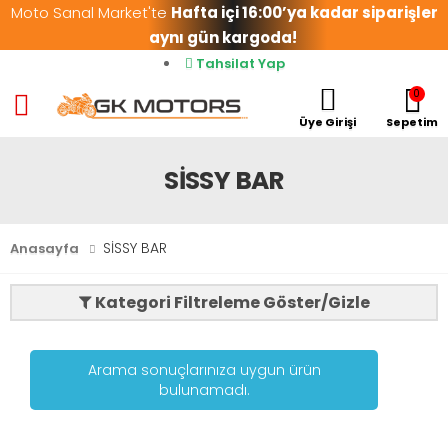
Moto Sanal Market'te
Hafta içi 16:00’ya kadar siparişler
aynı gün kargoda!
Tahsilat Yap
0
Toggle mobile menu
Üye Girişi
Sepetim
SİSSY BAR
SİSSY BAR
Anasayfa
Kategori Filtreleme Göster/Gizle
Arama sonuçlarınıza uygun ürün
bulunamadı.